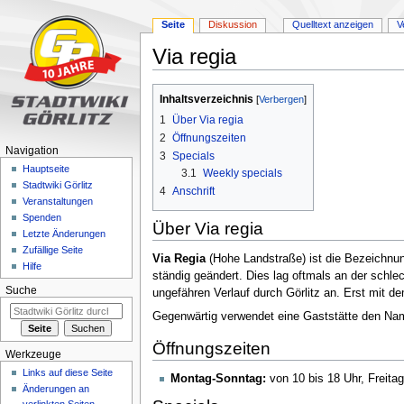
Seite
Diskussion
Quelltext anzeigen
V
Via regia
Zur
Zur
Inhaltsverzeichnis
Navigation
Suche
1
Über Via regia
springen
springen
2
Öffnungszeiten
Navigation
3
Specials
Hauptseite
3.1
Weekly specials
Stadtwiki Görlitz
4
Anschrift
Veranstaltungen
Spenden
Über Via regia
Letzte Änderungen
Zufällige Seite
Via Regia
(Hohe Landstraße) ist die Bezeichnung 
Hilfe
ständig geändert. Dies lag oftmals an der schle
Suche
ungefähren Verlauf durch Görlitz an. Erst mit d
Gegenwärtig verwendet eine Gaststätte den Nam
Öffnungszeiten
Werkzeuge
Links auf diese Seite
Montag-Sonntag:
von 10 bis 18 Uhr, Freitag
Änderungen an