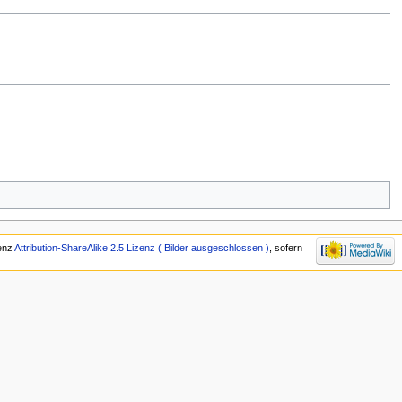
zenz
Attribution-ShareAlike 2.5 Lizenz ( Bilder ausgeschlossen )
, sofern