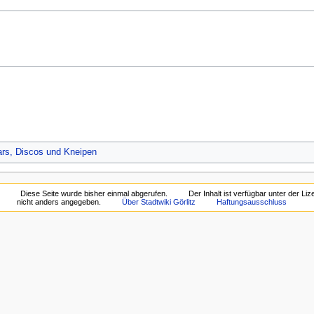
ars, Discos und Kneipen
Diese Seite wurde bisher einmal abgerufen.
Der Inhalt ist verfügbar unter der Li
nicht anders angegeben.
Über Stadtwiki Görlitz
Haftungsausschluss