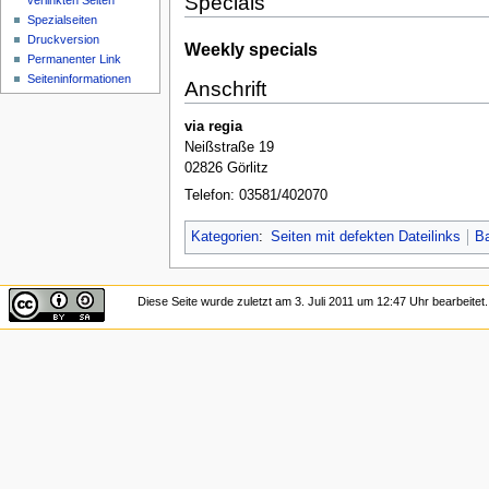
Specials
verlinkten Seiten
Spezialseiten
Druckversion
Weekly specials
Permanenter Link
Seiten­informationen
Anschrift
via regia
Neißstraße 19
02826 Görlitz
Telefon: 03581/402070
Kategorien
:
Seiten mit defekten Dateilinks
B
Diese Seite wurde zuletzt am 3. Juli 2011 um 12:47 Uhr bearbeitet.