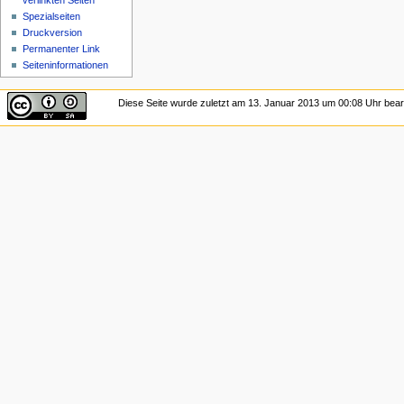
verlinkten Seiten
Spezialseiten
Druckversion
Permanenter Link
Seiten­informationen
Diese Seite wurde zuletzt am 13. Januar 2013 um 00:08 Uhr bearb