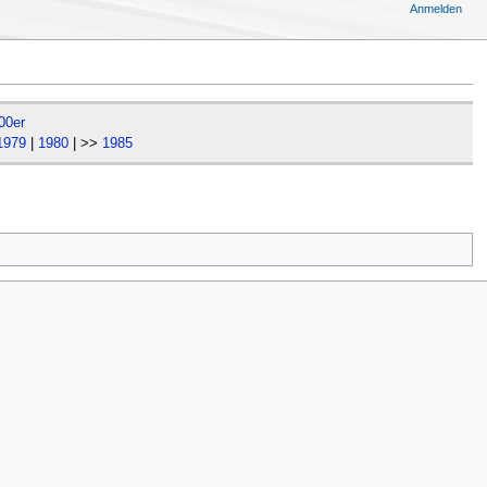
Anmelden
00er
1979
|
1980
| >>
1985