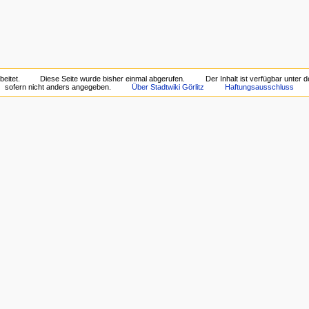
eitet.
Diese Seite wurde bisher einmal abgerufen.
Der Inhalt ist verfügbar unter 
sofern nicht anders angegeben.
Über Stadtwiki Görlitz
Haftungsausschluss