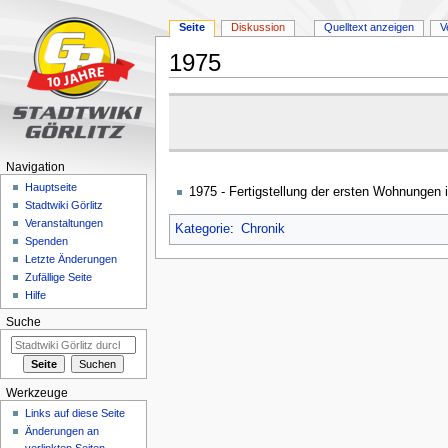
Seite
Diskussion
Quelltext anzeigen
V
1975
Zur
Zur
Navigation
Suche
springen
springen
Navigation
Hauptseite
1975 - Fertigstellung der ersten Wohnungen
Stadtwiki Görlitz
Veranstaltungen
Kategorie
:
Chronik
Spenden
Letzte Änderungen
Zufällige Seite
Hilfe
Suche
Werkzeuge
Links auf diese Seite
Änderungen an