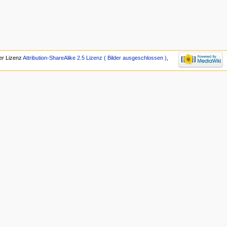
der Lizenz
Attribution-ShareAlike 2.5 Lizenz ( Bilder ausgeschlossen )
,