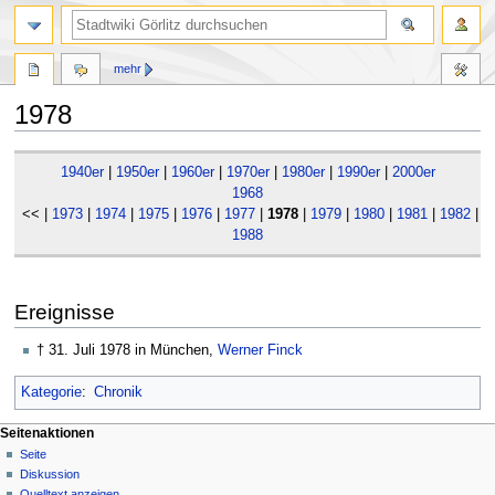
mehr
1978
Zur
Zur
1940er
|
1950er
|
1960er
|
1970er
|
1980er
|
1990er
|
2000er
Navigation
Suche
1968
springen
springen
<< |
1973
|
1974
|
1975
|
1976
|
1977
|
1978
|
1979
|
1980
|
1981
|
1982
|
1
1988
Ereignisse
† 31. Juli 1978 in München,
Werner Finck
Kategorie
:
Chronik
Seitenaktionen
Seite
Diskussion
Quelltext anzeigen