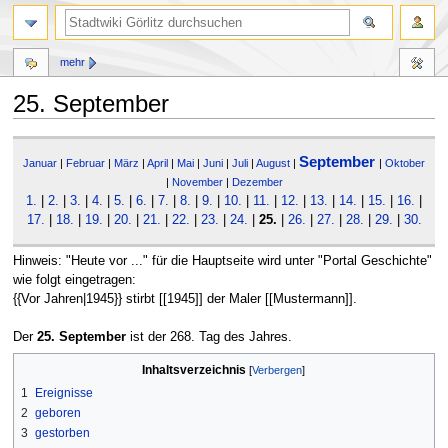
mehr
25. September
Zur
Zur
September
Navigation
Suche
Januar
|
Februar
|
März
|
April
|
Mai
|
Juni
|
Juli
|
August
|
|
Oktober
springen
springen
|
November
|
Dezember
1.
|
2.
|
3.
|
4.
|
5.
|
6.
|
7.
|
8.
|
9.
|
10.
|
11.
|
12.
|
13.
|
14.
|
15.
|
16.
|
17.
|
18.
|
19.
|
20.
|
21.
|
22.
|
23.
|
24.
|
25.
|
26.
|
27.
|
28.
|
29.
|
30.
Hinweis: "Heute vor ..." für die Hauptseite wird unter "Portal Geschichte"
wie folgt eingetragen:
{{Vor Jahren|1945}} stirbt [[1945]] der Maler [[Mustermann]].
Der
25. September
ist der 268. Tag des Jahres.
Inhaltsverzeichnis
1
Ereignisse
2
geboren
3
gestorben