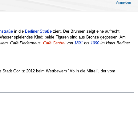
Anmelden
nstraße
in die
Berliner Straße
ziert. Der Brunnen zeigt eine aufrecht
it Wasser spielendes Kind; beide Figuren sind aus Bronze gegossen. Am
llern, Café Fledermaus,
Café Central
von
1891
bis
1990
im Haus Berliner
e Stadt Görlitz 2012 beim Wettbewerb "Ab in die Mitte!", der vom