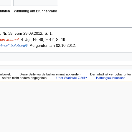
hinten
Widmung am Brunnenrand
, Nr. 39, vom 29.09.2012, S. 1.
eis Journal
, 4. Jg., Nr. 48, 2012, S. 19
rliner" beleben
.
Aufgerufen am 02.10.2012.
rbeitet.
Diese Seite wurde bisher einmal abgerufen.
Der Inhalt ist verfügbar unte
sofern nicht anders angegeben.
Über Stadtwiki Görlitz
Haftungsausschluss