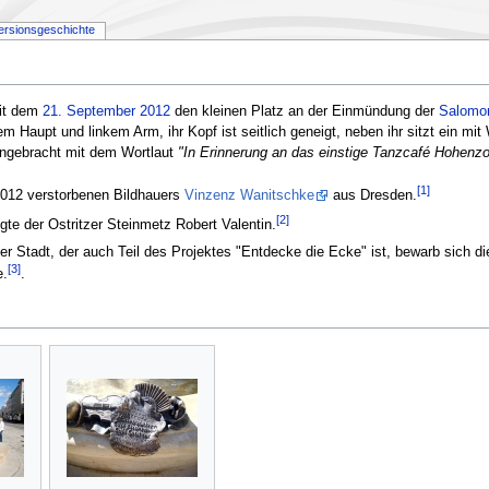
ersionsgeschichte
eit dem
21. September
2012
den kleinen Platz an der Einmündung der
Salomo
 Haupt und linkem Arm, ihr Kopf ist seitlich geneigt, neben ihr sitzt ein m
angebracht mit dem Wortlaut
"In Erinnerung an das einstige Tanzcafé Hohenzo
[1]
2012 verstorbenen Bildhauers
Vinzenz Wanitschke
aus Dresden.
[2]
igte der Ostritzer Steinmetz Robert Valentin.
r Stadt, der auch Teil des Projektes "Entdecke die Ecke" ist, bewarb sich di
[3]
e.
.