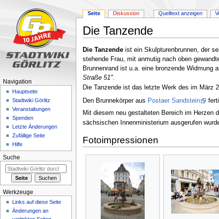
Seite
Diskussion
Quelltext anzeigen
V
Die Tanzende
Zur
Zur
Die Tanzende
ist ein Skulpturenbrunnen, der s
Navigation
Suche
stehende Frau, mit anmutig nach oben gewandtem
springen
springen
Brunnenrand ist u.a. eine bronzende Widmung 
Straße 51"
.
Navigation
Die Tanzende ist das letzte Werk des im März 
Hauptseite
Den Brunnekörper aus
Postaer Sandstein
fert
Stadtwiki Görlitz
Veranstaltungen
Mit diesem neu gestalteten Bereich im Herzen de
Spenden
sächsischen Innenministerium ausgerufen wurd
Letzte Änderungen
Zufällige Seite
Fotoimpressionen
Hilfe
Suche
Werkzeuge
Links auf diese Seite
Änderungen an