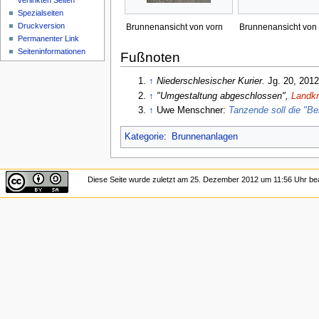
verlinkten Seiten
Spezialseiten
Druckversion
Brunnenansicht von vorn
Brunnenansicht von 
Permanenter Link
Seiten­informationen
Fußnoten
↑
Niederschlesischer Kurier.
Jg. 20, 2012
↑
"Umgestaltung abgeschlossen",
Landkr
↑
Uwe Menschner:
Tanzende soll die "Be
Kategorie
:
Brunnenanlagen
Diese Seite wurde zuletzt am 25. Dezember 2012 um 11:56 Uhr bea