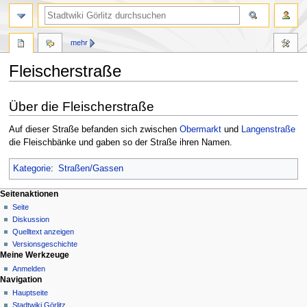
mehr
Fleischerstraße
Zur
Zur
Über die Fleischerstraße
Navigation
Suche
springen
springen
Auf dieser Straße befanden sich zwischen
Obermarkt
und
Langenstraße
die Fleischbänke und gaben so der Straße ihren Namen.
Kategorie
:
Straßen/Gassen
Seitenaktionen
Seite
Diskussion
Quelltext anzeigen
Versionsgeschichte
Meine Werkzeuge
Anmelden
Navigation
Hauptseite
Stadtwiki Görlitz