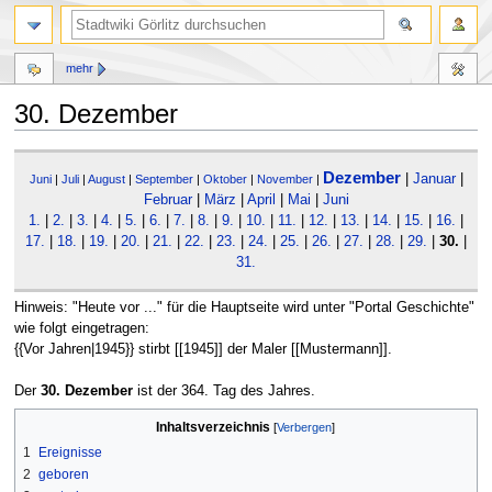
mehr
30. Dezember
Zur
Zur
Dezember
|
Januar
|
Navigation
Suche
Juni
|
Juli
|
August
|
September
|
Oktober
|
November
|
Februar
|
März
|
April
|
Mai
|
Juni
springen
springen
1.
|
2.
|
3.
|
4.
|
5.
|
6.
|
7.
|
8.
|
9.
|
10.
|
11.
|
12.
|
13.
|
14.
|
15.
|
16.
|
17.
|
18.
|
19.
|
20.
|
21.
|
22.
|
23.
|
24.
|
25.
|
26.
|
27.
|
28.
|
29.
|
30.
|
31.
Hinweis: "Heute vor ..." für die Hauptseite wird unter "Portal Geschichte"
wie folgt eingetragen:
{{Vor Jahren|1945}} stirbt [[1945]] der Maler [[Mustermann]].
Der
30. Dezember
ist der 364. Tag des Jahres.
Inhaltsverzeichnis
1
Ereignisse
2
geboren