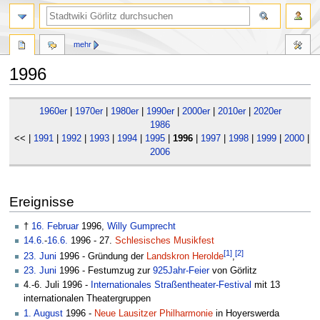
mehr
1996
Zur
Zur
1960er
|
1970er
|
1980er
|
1990er
|
2000er
|
2010er
|
2020er
Navigation
Suche
1986
springen
springen
<< |
1991
|
1992
|
1993
|
1994
|
1995
|
1996
|
1997
|
1998
|
1999
|
2000
|
2
2006
Ereignisse
†
16. Februar
1996,
Willy Gumprecht
14.6.
-
16.6.
1996 - 27.
Schlesisches Musikfest
[1]
[2]
23. Juni
1996 - Gründung der
Landskron Herolde
,
23. Juni
1996 - Festumzug zur
925Jahr-Feier
von Görlitz
4.-6. Juli 1996 -
Internationales Straßentheater-Festival
mit 13
internationalen Theatergruppen
1. August
1996 -
Neue Lausitzer Philharmonie
in Hoyerswerda