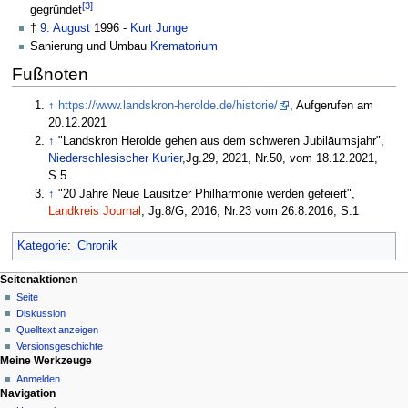
[3]
gegründet
†
9. August
1996 -
Kurt Junge
Sanierung und Umbau
Krematorium
Fußnoten
↑
https://www.landskron-herolde.de/historie/
, Aufgerufen am
20.12.2021
↑
"Landskron Herolde gehen aus dem schweren Jubiläumsjahr",
Niederschlesischer Kurier
,Jg.29, 2021, Nr.50, vom 18.12.2021,
S.5
↑
"20 Jahre Neue Lausitzer Philharmonie werden gefeiert",
Landkreis Journal
, Jg.8/G, 2016, Nr.23 vom 26.8.2016, S.1
Kategorie
:
Chronik
Seitenaktionen
Seite
Diskussion
Quelltext anzeigen
Versionsgeschichte
Meine Werkzeuge
Anmelden
Navigation