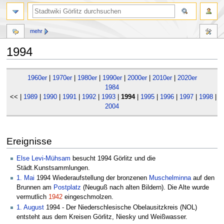
mehr
1994
Zur
Zur
1960er
|
1970er
|
1980er
|
1990er
|
2000er
|
2010er
|
2020er
Navigation
Suche
1984
springen
springen
<< |
1989
|
1990
|
1991
|
1992
|
1993
|
1994
|
1995
|
1996
|
1997
|
1998
|
1
2004
Ereignisse
Else Levi-Mühsam
besucht 1994 Görlitz und die
Städt.Kunstsammlungen.
1. Mai
1994 Wiederaufstellung der bronzenen
Muschelminna
auf den
Brunnen am
Postplatz
(Neuguß nach alten Bildern). Die Alte wurde
vermutlich
1942
eingeschmolzen.
1. August
1994 - Der Niederschlesische Obelausitzkreis (NOL)
entsteht aus dem Kreisen Görlitz, Niesky und Weißwasser.