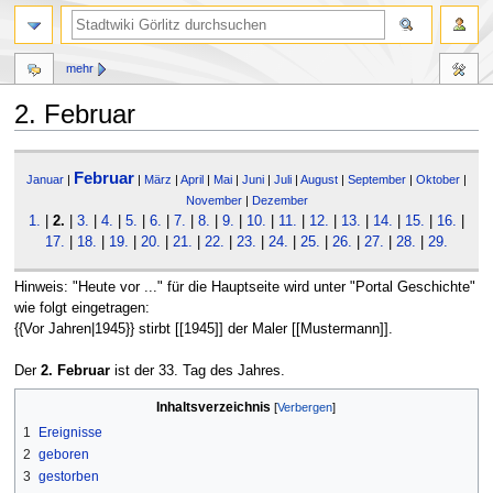
mehr
2. Februar
Zur
Zur
Februar
Navigation
Suche
Januar
|
|
März
|
April
|
Mai
|
Juni
|
Juli
|
August
|
September
|
Oktober
|
springen
springen
November
|
Dezember
1.
|
2.
|
3.
|
4.
|
5.
|
6.
|
7.
|
8.
|
9.
|
10.
|
11.
|
12.
|
13.
|
14.
|
15.
|
16.
|
17.
|
18.
|
19.
|
20.
|
21.
|
22.
|
23.
|
24.
|
25.
|
26.
|
27.
|
28.
|
29.
Hinweis: "Heute vor ..." für die Hauptseite wird unter "Portal Geschichte"
wie folgt eingetragen:
{{Vor Jahren|1945}} stirbt [[1945]] der Maler [[Mustermann]].
Der
2. Februar
ist der 33. Tag des Jahres.
Inhaltsverzeichnis
1
Ereignisse
2
geboren
3
gestorben