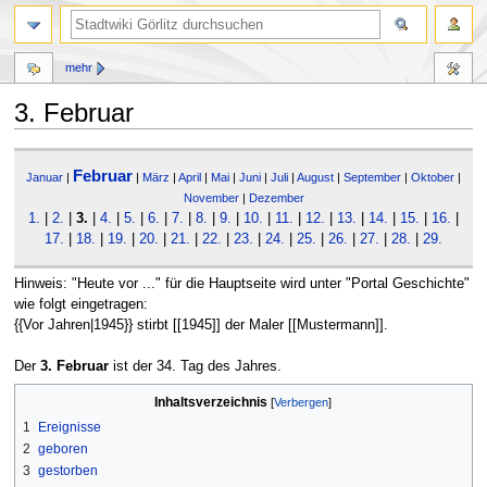
mehr
3. Februar
Zur
Zur
Februar
Navigation
Suche
Januar
|
|
März
|
April
|
Mai
|
Juni
|
Juli
|
August
|
September
|
Oktober
|
springen
springen
November
|
Dezember
1.
|
2.
|
3.
|
4.
|
5.
|
6.
|
7.
|
8.
|
9.
|
10.
|
11.
|
12.
|
13.
|
14.
|
15.
|
16.
|
17.
|
18.
|
19.
|
20.
|
21.
|
22.
|
23.
|
24.
|
25.
|
26.
|
27.
|
28.
|
29.
Hinweis: "Heute vor ..." für die Hauptseite wird unter "Portal Geschichte"
wie folgt eingetragen:
{{Vor Jahren|1945}} stirbt [[1945]] der Maler [[Mustermann]].
Der
3. Februar
ist der 34. Tag des Jahres.
Inhaltsverzeichnis
1
Ereignisse
2
geboren
3
gestorben