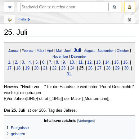
mehr
25. Juli
Zur
Zur
Juli
Navigation
Suche
Januar
|
Februar
|
März
|
April
|
Mai
|
Juni
|
|
August
|
September
|
Oktober
|
springen
springen
November
|
Dezember
1.
|
2.
|
3.
|
4.
|
5.
|
6.
|
7.
|
8.
|
9.
|
10.
|
11.
|
12.
|
13.
|
14.
|
15.
|
16.
|
17.
|
18.
|
19.
|
20.
|
21.
|
22.
|
23.
|
24.
|
25.
|
26.
|
27.
|
28.
|
29.
|
30.
|
31.
Hinweis: "Heute vor ..." für die Hauptseite wird unter "Portal Geschichte"
wie folgt eingetragen:
{{Vor Jahren|1945}} stirbt [[1945]] der Maler [[Mustermann]].
Der
25. Juli
ist der 206. Tag des Jahres.
Inhaltsverzeichnis
1
Ereignisse
2
geboren