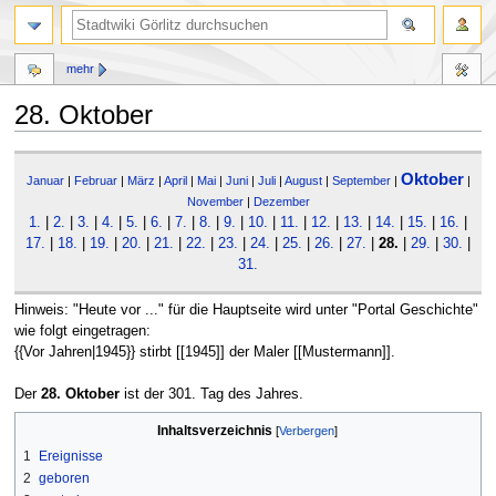
mehr
28. Oktober
Zur
Zur
Oktober
Navigation
Suche
Januar
|
Februar
|
März
|
April
|
Mai
|
Juni
|
Juli
|
August
|
September
|
|
springen
springen
November
|
Dezember
1.
|
2.
|
3.
|
4.
|
5.
|
6.
|
7.
|
8.
|
9.
|
10.
|
11.
|
12.
|
13.
|
14.
|
15.
|
16.
|
17.
|
18.
|
19.
|
20.
|
21.
|
22.
|
23.
|
24.
|
25.
|
26.
|
27.
|
28.
|
29.
|
30.
|
31.
Hinweis: "Heute vor ..." für die Hauptseite wird unter "Portal Geschichte"
wie folgt eingetragen:
{{Vor Jahren|1945}} stirbt [[1945]] der Maler [[Mustermann]].
Der
28. Oktober
ist der 301. Tag des Jahres.
Inhaltsverzeichnis
1
Ereignisse
2
geboren