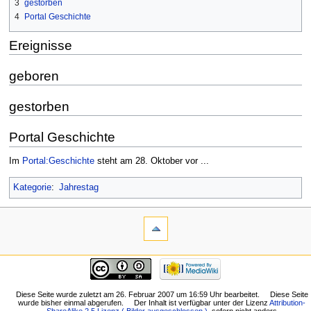
3
gestorben
4
Portal Geschichte
Ereignisse
geboren
gestorben
Portal Geschichte
Im
Portal:Geschichte
steht am 28. Oktober vor ...
Kategorie
:
Jahrestag
Diese Seite wurde zuletzt am 26. Februar 2007 um 16:59 Uhr bearbeitet.
Diese Seite
wurde bisher einmal abgerufen.
Der Inhalt ist verfügbar unter der Lizenz
Attribution-
ShareAlike 2.5 Lizenz ( Bilder ausgeschlossen )
, sofern nicht anders