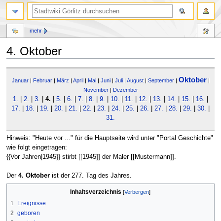
mehr
4. Oktober
Zur
Zur
Oktober
Navigation
Suche
Januar
|
Februar
|
März
|
April
|
Mai
|
Juni
|
Juli
|
August
|
September
|
|
springen
springen
November
|
Dezember
1.
|
2.
|
3.
|
4.
|
5.
|
6.
|
7.
|
8.
|
9.
|
10.
|
11.
|
12.
|
13.
|
14.
|
15.
|
16.
|
17.
|
18.
|
19.
|
20.
|
21.
|
22.
|
23.
|
24.
|
25.
|
26.
|
27.
|
28.
|
29.
|
30.
|
31.
Hinweis: "Heute vor ..." für die Hauptseite wird unter "Portal Geschichte"
wie folgt eingetragen:
{{Vor Jahren|1945}} stirbt [[1945]] der Maler [[Mustermann]].
Der
4. Oktober
ist der 277. Tag des Jahres.
Inhaltsverzeichnis
1
Ereignisse
2
geboren