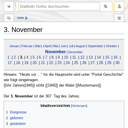
mehr
3. November
Zur
Zur
Januar
|
Februar
|
März
|
April
|
Mai
|
Juni
|
Juli
|
August
|
September
|
Oktober
|
Navigation
Suche
November
springen
springen
|
Dezember
1.
|
2.
|
3.
|
4.
|
5.
|
6.
|
7.
|
8.
|
9.
|
10.
|
11.
|
12.
|
13.
|
14.
|
15.
|
16.
|
17.
|
18.
|
19.
|
20.
|
21.
|
22.
|
23.
|
24.
|
25.
|
26.
|
27.
|
28.
|
29.
|
30.
Hinweis: "Heute vor ..." für die Hauptseite wird unter "Portal Geschichte"
wie folgt eingetragen:
{{Vor Jahren|1945}} stirbt [[1945]] der Maler [[Mustermann]].
Der
3. November
ist der 307. Tag des Jahres.
Inhaltsverzeichnis
1
Ereignisse
2
geboren
3
gestorben