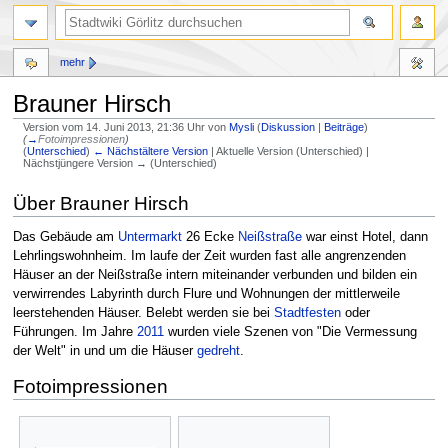
mehr
Brauner Hirsch
Version vom 14. Juni 2013, 21:36 Uhr von
Mysli
(
Diskussion
|
Beiträge
)
(
→
Fotoimpressionen
)
(
Unterschied
)
← Nächstältere Version
| Aktuelle Version (Unterschied) |
Nächstjüngere Version → (Unterschied)
Zur
Zur
Über Brauner Hirsch
Navigation
Suche
springen
springen
Das Gebäude am
Untermarkt
26 Ecke
Neißstraße
war einst Hotel, dann
Lehrlingswohnheim. Im laufe der Zeit wurden fast alle angrenzenden
Häuser an der Neißstraße intern miteinander verbunden und bilden ein
verwirrendes Labyrinth durch Flure und Wohnungen der mittlerweile
leerstehenden Häuser. Belebt werden sie bei
Stadtfesten
oder
Führungen. Im Jahre
2011
wurden viele Szenen von "Die Vermessung
der Welt" in und um die Häuser
gedreht
.
Fotoimpressionen