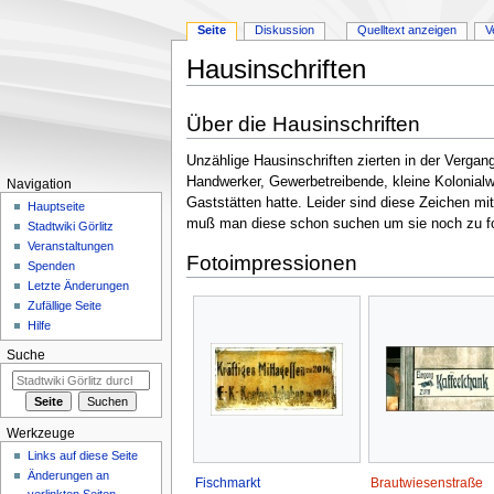
Seite
Diskussion
Quelltext anzeigen
V
Hausinschriften
Zur
Zur
Über die Hausinschriften
Navigation
Suche
springen
springen
Unzählige Hausinschriften zierten in der Vergang
Handwerker, Gewerbetreibende, kleine Kolonialwa
Navigation
Gaststätten hatte. Leider sind diese Zeichen m
Hauptseite
muß man diese schon suchen um sie noch zu fo
Stadtwiki Görlitz
Veranstaltungen
Fotoimpressionen
Spenden
Letzte Änderungen
Zufällige Seite
Hilfe
Suche
Werkzeuge
Links auf diese Seite
Änderungen an
Fischmarkt
Brautwiesenstraße