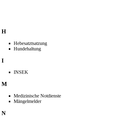
H
Hebesatztsatzung
Hundehaltung
I
INSEK
M
Medizinische Notdienste
Mängelmelder
N