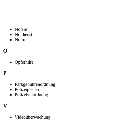
Notare
Notdienst
Notruf
O
Opferhilfe
P
Parkgebührenordnung
Polizeiposten
Polizeiverordnung
V
Videoüberwachung