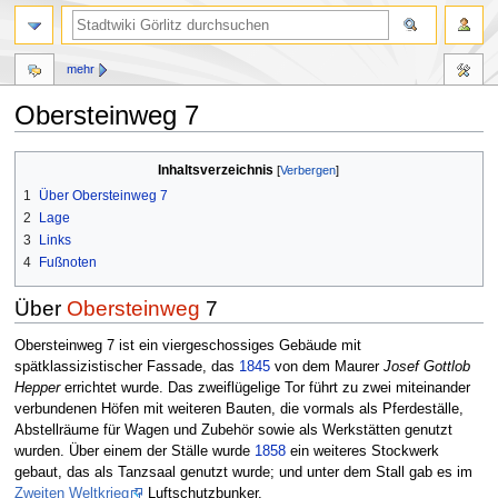
mehr
Obersteinweg 7
Inhaltsverzeichnis
Zur
Zur
1
Über Obersteinweg 7
Navigation
Suche
2
Lage
springen
springen
3
Links
4
Fußnoten
Über
Obersteinweg
7
Obersteinweg 7 ist ein viergeschossiges Gebäude mit
spätklassizistischer Fassade, das
1845
von dem Maurer
Josef Gottlob
Hepper
errichtet wurde. Das zweiflügelige Tor führt zu zwei miteinander
verbundenen Höfen mit weiteren Bauten, die vormals als Pferdeställe,
Abstellräume für Wagen und Zubehör sowie als Werkstätten genutzt
wurden. Über einem der Ställe wurde
1858
ein weiteres Stockwerk
gebaut, das als Tanzsaal genutzt wurde; und unter dem Stall gab es im
Zweiten Weltkrieg
Luftschutzbunker.