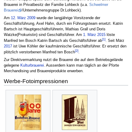
Brauerei in Privatbesitz der Familie Lohbeck (u.a.
Schwelmer
Brauerei
/Unternehmensgruppe Dr.Lohbeck).
Am
12. März
2009
wurde der langjährige Vorsitzende der
Geschäftsführung, Axel Hahn, durch ein Führungsteam ersetzt. Katrin
Bartsch ist Hauptgeschäftsführerin, Mathias Grall und Doris
Watzke(Prokuristin) sind Geschäftsführer. Am
1. März
2015
löste
[1]
Manfred ten Bosch Katrin Bartsch als Geschäftsführer ab
. Seit März
2017
ist Uwe Köhler der kaufmännische Geschäftsführer. Er ersetzt den
[2]
plötzlich verstorbenen Manfred ten Bosch
.
Zur Direktvermarktung nutzt die Brauerei die auf dem Betriebsgelände
gelegene
Kulturbrauerei
. Ausserdem kann man täglich an der Pforte
Merchandising und Brauereiprodukte erwerben.
Werbe-Fotoimpressionen