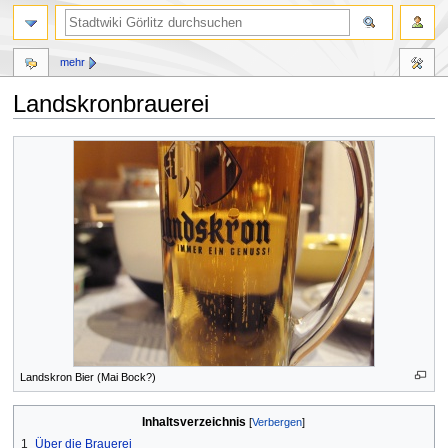
mehr
Landskronbrauerei
Zur
Zur
Navigation
Suche
springen
springen
Landskron Bier (Mai Bock?)
Inhaltsverzeichnis
1
Über die Brauerei