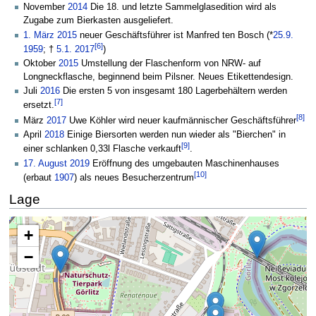
November
2014
Die 18. und letzte Sammelglasedition wird als
Zugabe zum Bierkasten ausgeliefert.
1. März
2015
neuer Geschäftsführer ist Manfred ten Bosch (*
25.9.
[6]
1959
; †
5.1.
2017
)
Oktober
2015
Umstellung der Flaschenform von NRW- auf
Longneckflasche, beginnend beim Pilsner. Neues Etikettendesign.
Juli
2016
Die ersten 5 von insgesamt 180 Lagerbehältern werden
[7]
ersetzt.
[8]
März
2017
Uwe Köhler wird neuer kaufmännischer Geschäftsführer
April
2018
Einige Biersorten werden nun wieder als "Bierchen" in
[9]
einer schlanken 0,33l Flasche verkauft
.
17. August
2019
Eröffnung des umgebauten Maschinenhauses
[10]
(erbaut
1907
) als neues Besucherzentrum
Lage
Die Karte wird geladen …
+
−