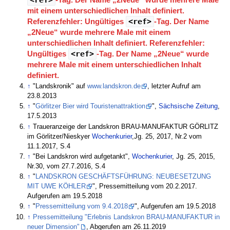
mit einem unterschiedlichen Inhalt definiert.
Referenzfehler: Ungültiges
<ref>
-Tag. Der Name
„2Neue“ wurde mehrere Male mit einem
unterschiedlichen Inhalt definiert.
Referenzfehler:
Ungültiges
<ref>
-Tag. Der Name „2Neue“ wurde
mehrere Male mit einem unterschiedlichen Inhalt
definiert.
↑
"Landskronik" auf
www.landskron.de
, letzter Aufruf am
23.8.2013
↑
"
Görlitzer Bier wird Touristenattraktion
",
Sächsische Zeitung
,
17.5.2013
↑
Traueranzeige der Landskron BRAU-MANUFAKTUR GÖRLITZ
im Görlitzer/Nieskyer
Wochenkurier
,Jg. 25, 2017, Nr.2 vom
11.1.2017, S.4
↑
"Bei Landskron wird aufgetankt",
Wochenkurier
, Jg. 25, 2015,
Nr.30, vom 27.7.2016, S.4
↑
"
LANDSKRON GESCHÄFTSFÜHRUNG: NEUBESETZUNG
MIT UWE KÖHLER
", Pressemitteilung vom 20.2.2017.
Aufgerufen am 19.5.2018
↑
"
Pressemitteilung vom 9.4.2018
", Aufgerufen am 19.5.2018
↑
Pressemitteilung "Erlebnis Landskron BRAU-MANUFAKTUR in
neuer Dimension"
, Abgerufen am 26.11.2019