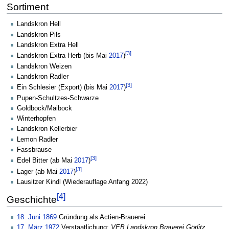
Sortiment
Landskron Hell
Landskron Pils
Landskron Extra Hell
[3]
Landskron Extra Herb (bis Mai
2017
)
Landskron Weizen
Landskron Radler
[3]
Ein Schlesier (Export) (bis Mai
2017
)
Pupen-Schultzes-Schwarze
Goldbock/Maibock
Winterhopfen
Landskron Kellerbier
Lemon Radler
Fassbrause
[3]
Edel Bitter (ab Mai
2017
)
[3]
Lager (ab Mai
2017
)
Lausitzer Kindl (Wiederauflage Anfang 2022)
[4]
Geschichte
18. Juni
1869
Gründung als Actien-Brauerei
17. März
1972
Verstaatlichung:
VEB Landskron Brauerei Görlitz