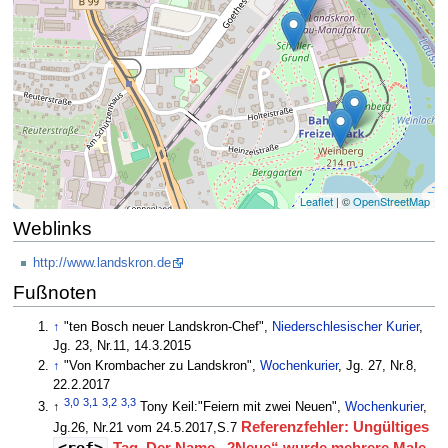
Leaflet
| ©
OpenStreetMap
Weblinks
http://www.landskron.de
Fußnoten
↑
"ten Bosch neuer Landskron-Chef",
Niederschlesischer Kurier
,
Jg. 23, Nr.11, 14.3.2015
↑
"Von Krombacher zu Landskron",
Wochenkurier
, Jg. 27, Nr.8,
22.2.2017
3,0
3,1
3,2
3,3
↑
Tony Keil:"Feiern mit zwei Neuen",
Wochenkurier
,
Referenzfehler: Ungültiges
Jg.26, Nr.21 vom 24.5.2017,S.7
<ref>
-Tag. Der Name „2Neue“ wurde mehrere Male