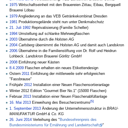
1975
Wirtschaftseinheit mit den Brauereien Zittau, Eibau, Bergquell
Brauerei Löbau
1979
Angliederung an das VEB Getränkekombinat Dresden
1981
Produktionsgelände steht nun unter Denkmalschutz
21. Juli
1992
Reprivatisierung (Familie Scheller)
1994
Umstellung auf schlanke Mehrwegflaschen
2003
Übernahme durch die
Holsten AG
2004
Carlsberg
übernimmt die
Holsten AG
und damit auch Landskron
2006
Übernahme in die Familienstiftung von Dr. Rolf und Heidrun
Lohbeck.
Landskron Brauerei Görlitz GmbH
2008
Einführung neuer Kästen
8.4.
2009
Flaschen erhalten ein neues Etikettendesign
Ostern
2011
Einführung der mittlerweile sehr erfolgreichen
"Fassbrause"
Frühjahr
2012
Installation einer Neuen Flaschensortieranlage
Winter 2012 Edition "Gourmet Bier No.1" (15000 Flaschen)
Februar
2013
Installation einer Neuen Flaschenabfüllanlage
[5]
16. Mai
2013
Einweihung des Besucherzentrums
1. September
2013
Änderung der Unternehmensstruktur in
BRAU-
MANUFAKTUR GmbH & Co. KG
26. Juni
2014
Verleihung des "
Bundesehrenpreis des
Bundesministeriums für Ernährung und Landwirtschaft
"