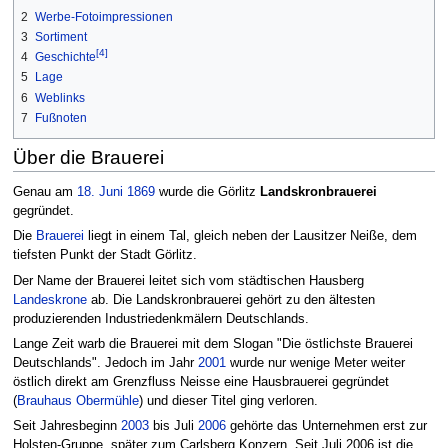
2
Werbe-Fotoimpressionen
3
Sortiment
[4]
4
Geschichte
5
Lage
6
Weblinks
7
Fußnoten
Über die Brauerei
Genau am
18. Juni
1869
wurde die Görlitz
Landskronbrauerei
gegründet.
Die
Brauerei
liegt in einem Tal, gleich neben der Lausitzer Neiße, dem
tiefsten Punkt der Stadt Görlitz.
Der Name der Brauerei leitet sich vom städtischen Hausberg
Landeskrone
ab. Die Landskronbrauerei gehört zu den ältesten
produzierenden Industriedenkmälern Deutschlands.
Lange Zeit warb die Brauerei mit dem Slogan "Die östlichste Brauerei
Deutschlands". Jedoch im Jahr
2001
wurde nur wenige Meter weiter
östlich direkt am Grenzfluss Neisse eine Hausbrauerei gegründet
(
Brauhaus Obermühle
) und dieser Titel ging verloren.
Seit Jahresbeginn
2003
bis Juli
2006
gehörte das Unternehmen erst zur
Holsten-Gruppe, später zum Carlsberg Konzern. Seit Juli 2006 ist die